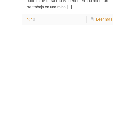
cabeza de terracota es desenterrada mientras
se trabaja en una mina.
[…]
0
Leer más