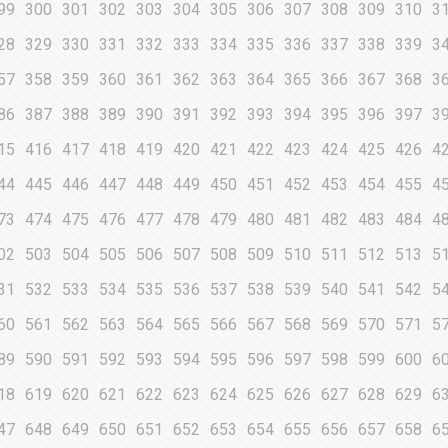
99
300
301
302
303
304
305
306
307
308
309
310
3
28
329
330
331
332
333
334
335
336
337
338
339
3
57
358
359
360
361
362
363
364
365
366
367
368
3
86
387
388
389
390
391
392
393
394
395
396
397
3
15
416
417
418
419
420
421
422
423
424
425
426
4
44
445
446
447
448
449
450
451
452
453
454
455
4
73
474
475
476
477
478
479
480
481
482
483
484
4
02
503
504
505
506
507
508
509
510
511
512
513
5
31
532
533
534
535
536
537
538
539
540
541
542
5
60
561
562
563
564
565
566
567
568
569
570
571
5
89
590
591
592
593
594
595
596
597
598
599
600
6
18
619
620
621
622
623
624
625
626
627
628
629
6
47
648
649
650
651
652
653
654
655
656
657
658
6