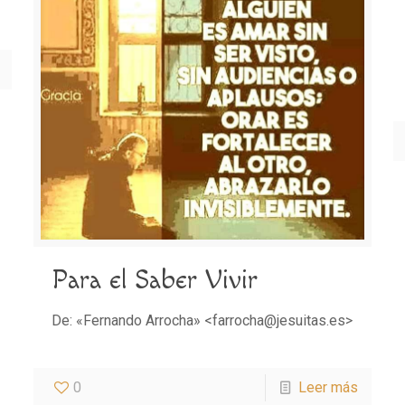
Para el Saber Vivir
De: «Fernando Arrocha» <farrocha@jesuitas.es>
0
Leer más