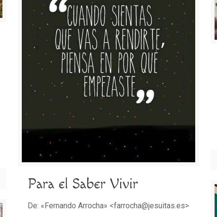
Para el Saber Vivir
De: «Fernando Arrocha» <farrocha@jesuitas.es>