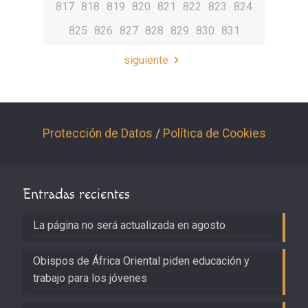
817
818
819
820
821
822
823
824
825
826
827
828
829
830
831
siguiente
Protección de Datos
/
Política de Cookies
Entradas recientes
La página no será actualizada en agosto
Obispos de África Oriental piden educación y
trabajo para los jóvenes