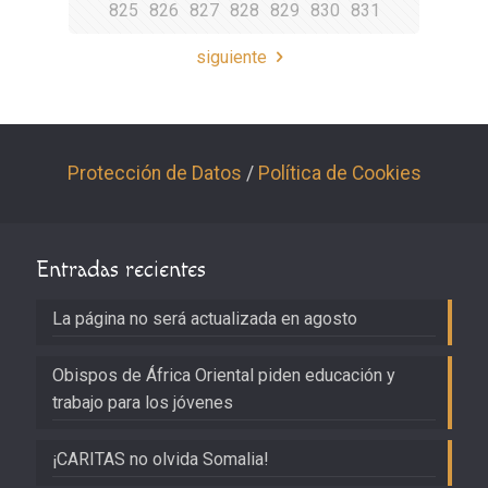
825
826
827
828
829
830
831
siguiente
Protección de Datos
/
Política de Cookies
Entradas recientes
La página no será actualizada en agosto
Obispos de África Oriental piden educación y
trabajo para los jóvenes
¡CARITAS no olvida Somalia!