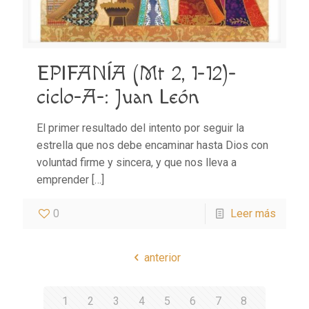
EPIFANÍA (Mt 2, 1-12)-
ciclo-A-: Juan León
El primer resultado del intento por seguir la
estrella que nos debe encaminar hasta Dios con
voluntad firme y sincera, y que nos lleva a
emprender
[…]
0
Leer más
anterior
1
2
3
4
5
6
7
8