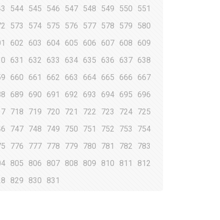
43
544
545
546
547
548
549
550
551
72
573
574
575
576
577
578
579
580
01
602
603
604
605
606
607
608
609
30
631
632
633
634
635
636
637
638
59
660
661
662
663
664
665
666
667
88
689
690
691
692
693
694
695
696
17
718
719
720
721
722
723
724
725
46
747
748
749
750
751
752
753
754
75
776
777
778
779
780
781
782
783
04
805
806
807
808
809
810
811
812
28
829
830
831