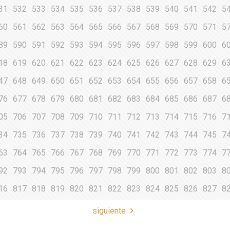
31
532
533
534
535
536
537
538
539
540
541
542
5
60
561
562
563
564
565
566
567
568
569
570
571
5
89
590
591
592
593
594
595
596
597
598
599
600
6
18
619
620
621
622
623
624
625
626
627
628
629
6
47
648
649
650
651
652
653
654
655
656
657
658
6
76
677
678
679
680
681
682
683
684
685
686
687
6
05
706
707
708
709
710
711
712
713
714
715
716
7
34
735
736
737
738
739
740
741
742
743
744
745
7
63
764
765
766
767
768
769
770
771
772
773
774
7
92
793
794
795
796
797
798
799
800
801
802
803
8
16
817
818
819
820
821
822
823
824
825
826
827
8
siguiente