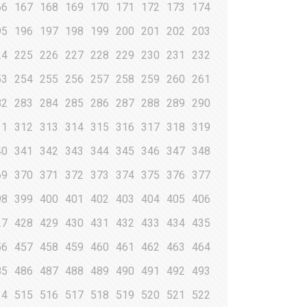
66
167
168
169
170
171
172
173
174
95
196
197
198
199
200
201
202
203
24
225
226
227
228
229
230
231
232
53
254
255
256
257
258
259
260
261
82
283
284
285
286
287
288
289
290
11
312
313
314
315
316
317
318
319
40
341
342
343
344
345
346
347
348
69
370
371
372
373
374
375
376
377
98
399
400
401
402
403
404
405
406
27
428
429
430
431
432
433
434
435
56
457
458
459
460
461
462
463
464
85
486
487
488
489
490
491
492
493
14
515
516
517
518
519
520
521
522