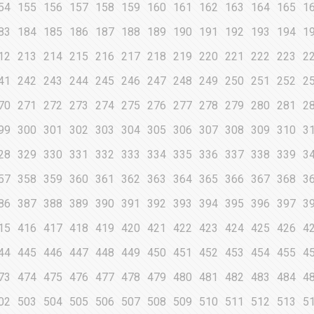
54
155
156
157
158
159
160
161
162
163
164
165
1
83
184
185
186
187
188
189
190
191
192
193
194
1
12
213
214
215
216
217
218
219
220
221
222
223
2
41
242
243
244
245
246
247
248
249
250
251
252
2
70
271
272
273
274
275
276
277
278
279
280
281
2
99
300
301
302
303
304
305
306
307
308
309
310
3
28
329
330
331
332
333
334
335
336
337
338
339
3
57
358
359
360
361
362
363
364
365
366
367
368
3
86
387
388
389
390
391
392
393
394
395
396
397
3
15
416
417
418
419
420
421
422
423
424
425
426
4
44
445
446
447
448
449
450
451
452
453
454
455
4
73
474
475
476
477
478
479
480
481
482
483
484
4
02
503
504
505
506
507
508
509
510
511
512
513
5