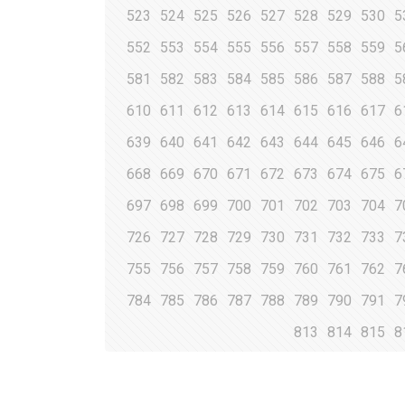
523
524
525
526
527
528
529
530
5
552
553
554
555
556
557
558
559
5
581
582
583
584
585
586
587
588
5
610
611
612
613
614
615
616
617
6
639
640
641
642
643
644
645
646
6
668
669
670
671
672
673
674
675
6
697
698
699
700
701
702
703
704
7
726
727
728
729
730
731
732
733
7
755
756
757
758
759
760
761
762
7
784
785
786
787
788
789
790
791
7
813
814
815
8