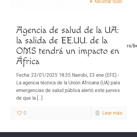
Mostrar todo
Agencia de salud de la UA:
Notice
: Trying to access array offset on value of type
bool in
la salida de EE.UU. de la
/home/misioner/public_html/padresblancos/themes/b
OMS tendrá un impacto en
functions.php
on line
1611
África
Fecha: 23/01/2025 18:35 Nairobi, 23 ene (EFE).-
La agencia técnica de la Unión Africana (UA) para
emergencias de salud pública alertó este jueves
de que la
[…]
0
Leer más