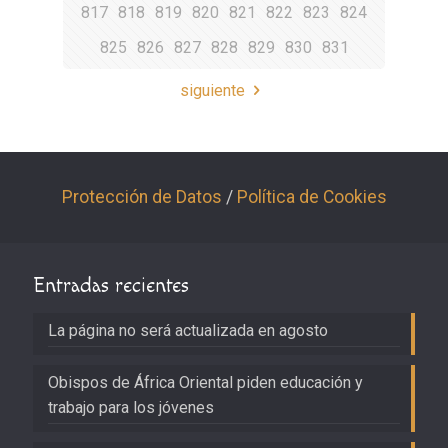
817
818
819
820
821
822
823
824
825
826
827
828
829
830
831
siguiente
Protección de Datos
/
Política de Cookies
Entradas recientes
La página no será actualizada en agosto
Obispos de África Oriental piden educación y
trabajo para los jóvenes