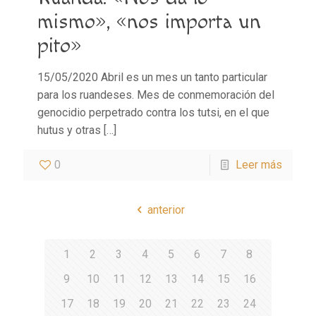
mismo», «nos importa un
pito»
15/05/2020 Abril es un mes un tanto particular
para los ruandeses. Mes de conmemoración del
genocidio perpetrado contra los tutsi, en el que
hutus y otras
[…]
0
Leer más
anterior
1
2
3
4
5
6
7
8
9
10
11
12
13
14
15
16
17
18
19
20
21
22
23
24