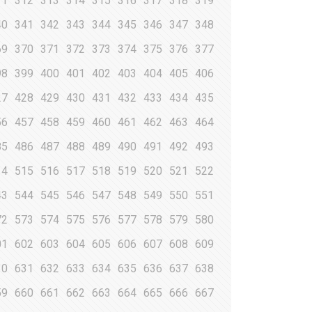
11
312
313
314
315
316
317
318
319
40
341
342
343
344
345
346
347
348
69
370
371
372
373
374
375
376
377
98
399
400
401
402
403
404
405
406
27
428
429
430
431
432
433
434
435
56
457
458
459
460
461
462
463
464
85
486
487
488
489
490
491
492
493
14
515
516
517
518
519
520
521
522
43
544
545
546
547
548
549
550
551
72
573
574
575
576
577
578
579
580
01
602
603
604
605
606
607
608
609
30
631
632
633
634
635
636
637
638
59
660
661
662
663
664
665
666
667