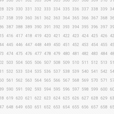
99
300
301
302
303
304
305
306
307
308
309
310
3
28
329
330
331
332
333
334
335
336
337
338
339
3
57
358
359
360
361
362
363
364
365
366
367
368
3
86
387
388
389
390
391
392
393
394
395
396
397
3
15
416
417
418
419
420
421
422
423
424
425
426
4
44
445
446
447
448
449
450
451
452
453
454
455
4
73
474
475
476
477
478
479
480
481
482
483
484
4
02
503
504
505
506
507
508
509
510
511
512
513
5
31
532
533
534
535
536
537
538
539
540
541
542
5
60
561
562
563
564
565
566
567
568
569
570
571
5
89
590
591
592
593
594
595
596
597
598
599
600
6
18
619
620
621
622
623
624
625
626
627
628
629
6
47
648
649
650
651
652
653
654
655
656
657
658
6