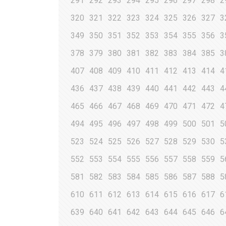
291
292
293
294
295
296
297
298
2
320
321
322
323
324
325
326
327
3
349
350
351
352
353
354
355
356
3
378
379
380
381
382
383
384
385
3
407
408
409
410
411
412
413
414
4
436
437
438
439
440
441
442
443
4
465
466
467
468
469
470
471
472
4
494
495
496
497
498
499
500
501
5
523
524
525
526
527
528
529
530
5
552
553
554
555
556
557
558
559
5
581
582
583
584
585
586
587
588
5
610
611
612
613
614
615
616
617
6
639
640
641
642
643
644
645
646
6