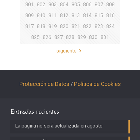
801
802
803
804
805
806
807
808
809
810
811
812
813
814
815
816
817
818
819
820
821
822
823
824
825
826
827
828
829
830
831
siguiente
Protección de Datos
/
Política de Cookies
Entradas recientes
La página no será actualizada en agosto