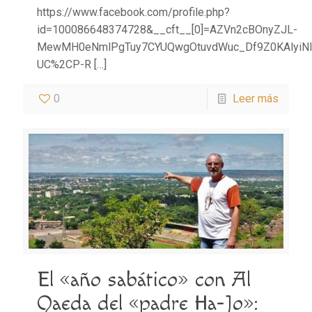
https://www.facebook.com/profile.php?
id=100086648374728&__cft__[0]=AZVn2cBOnyZJL-
MewMH0eNmlPgTuy7CYUQwgOtuvdWuc_Df9Z0KAlyiNl
UC%2CP-R
[…]
0
Leer más
El «año sabático» con Al
Qaeda del «padre Ha-Jo»: