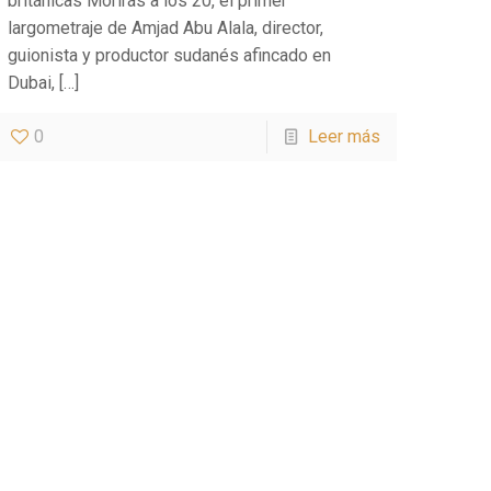
británicas Morirás a los 20, el primer
largometraje de Amjad Abu Alala, director,
guionista y productor sudanés afincado en
Dubai,
[…]
0
Leer más