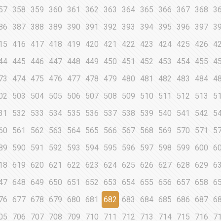
57
358
359
360
361
362
363
364
365
366
367
368
3
86
387
388
389
390
391
392
393
394
395
396
397
3
15
416
417
418
419
420
421
422
423
424
425
426
4
44
445
446
447
448
449
450
451
452
453
454
455
4
73
474
475
476
477
478
479
480
481
482
483
484
4
02
503
504
505
506
507
508
509
510
511
512
513
5
31
532
533
534
535
536
537
538
539
540
541
542
5
60
561
562
563
564
565
566
567
568
569
570
571
5
89
590
591
592
593
594
595
596
597
598
599
600
6
18
619
620
621
622
623
624
625
626
627
628
629
6
47
648
649
650
651
652
653
654
655
656
657
658
6
76
677
678
679
680
681
682
683
684
685
686
687
6
05
706
707
708
709
710
711
712
713
714
715
716
7