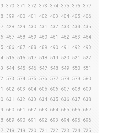
69
370
371
372
373
374
375
376
377
98
399
400
401
402
403
404
405
406
27
428
429
430
431
432
433
434
435
56
457
458
459
460
461
462
463
464
85
486
487
488
489
490
491
492
493
14
515
516
517
518
519
520
521
522
43
544
545
546
547
548
549
550
551
72
573
574
575
576
577
578
579
580
01
602
603
604
605
606
607
608
609
30
631
632
633
634
635
636
637
638
59
660
661
662
663
664
665
666
667
88
689
690
691
692
693
694
695
696
17
718
719
720
721
722
723
724
725