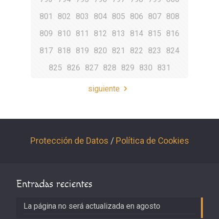
801
802
803
804
805
806
807
808
809
810
811
812
813
814
815
816
817
818
819
820
821
822
823
824
825
826
827
828
829
830
831
siguiente
Protección de Datos
/
Política de Cookies
Entradas recientes
La página no será actualizada en agosto