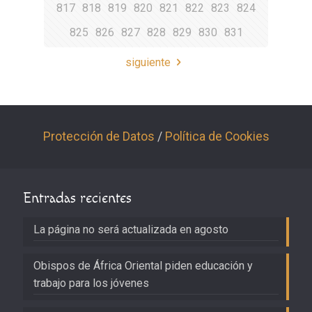
817
818
819
820
821
822
823
824
825
826
827
828
829
830
831
siguiente
Protección de Datos
/
Política de Cookies
Entradas recientes
La página no será actualizada en agosto
Obispos de África Oriental piden educación y
trabajo para los jóvenes