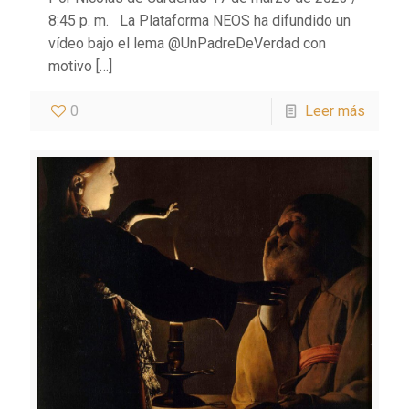
8:45 p. m. La Plataforma NEOS ha difundido un
vídeo bajo el lema @UnPadreDeVerdad con
motivo
[…]
0
Leer más