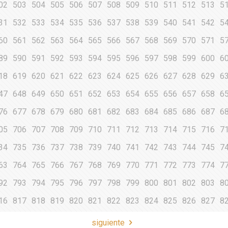
02
503
504
505
506
507
508
509
510
511
512
513
5
31
532
533
534
535
536
537
538
539
540
541
542
5
60
561
562
563
564
565
566
567
568
569
570
571
5
89
590
591
592
593
594
595
596
597
598
599
600
6
18
619
620
621
622
623
624
625
626
627
628
629
6
47
648
649
650
651
652
653
654
655
656
657
658
6
76
677
678
679
680
681
682
683
684
685
686
687
6
05
706
707
708
709
710
711
712
713
714
715
716
7
34
735
736
737
738
739
740
741
742
743
744
745
7
63
764
765
766
767
768
769
770
771
772
773
774
7
92
793
794
795
796
797
798
799
800
801
802
803
8
16
817
818
819
820
821
822
823
824
825
826
827
8
siguiente