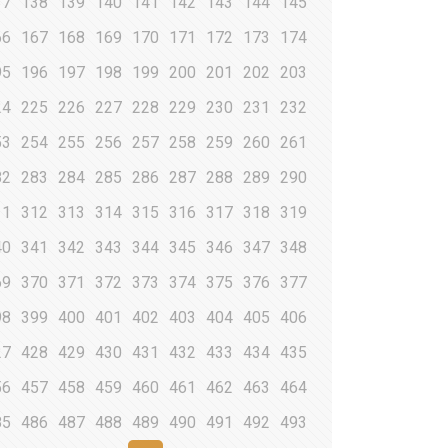
37
138
139
140
141
142
143
144
145
66
167
168
169
170
171
172
173
174
95
196
197
198
199
200
201
202
203
24
225
226
227
228
229
230
231
232
53
254
255
256
257
258
259
260
261
82
283
284
285
286
287
288
289
290
11
312
313
314
315
316
317
318
319
40
341
342
343
344
345
346
347
348
69
370
371
372
373
374
375
376
377
98
399
400
401
402
403
404
405
406
27
428
429
430
431
432
433
434
435
56
457
458
459
460
461
462
463
464
85
486
487
488
489
490
491
492
493