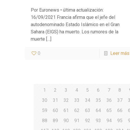
Por Euronews • última actualización:
16/09/2021 Francia afirma que el jefe del
autodenominado Estado Islámico en el Gran
Sahara (EIGS) ha muerto. Los rumores de la
muerte
[…]
0
Leer más
1
2
3
4
5
6
7
8
30
31
32
33
34
35
36
37
59
60
61
62
63
64
65
66
88
89
90
91
92
93
94
95