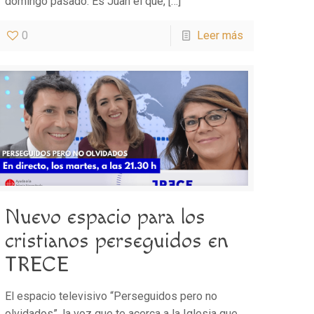
domingo pasado. Es Juan el que,
[…]
0
Leer más
Nuevo espacio para los
cristianos perseguidos en
TRECE
El espacio televisivo “Perseguidos pero no
olvidados”, la voz que te acerca a la Iglesia que