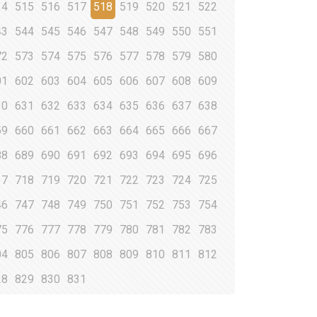
14
515
516
517
518
519
520
521
522
43
544
545
546
547
548
549
550
551
72
573
574
575
576
577
578
579
580
01
602
603
604
605
606
607
608
609
30
631
632
633
634
635
636
637
638
59
660
661
662
663
664
665
666
667
88
689
690
691
692
693
694
695
696
17
718
719
720
721
722
723
724
725
46
747
748
749
750
751
752
753
754
75
776
777
778
779
780
781
782
783
04
805
806
807
808
809
810
811
812
28
829
830
831