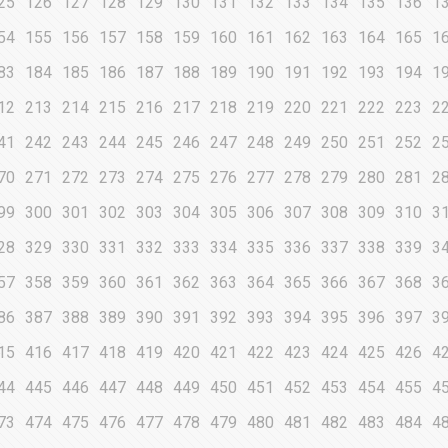
25
126
127
128
129
130
131
132
133
134
135
136
1
54
155
156
157
158
159
160
161
162
163
164
165
1
83
184
185
186
187
188
189
190
191
192
193
194
1
12
213
214
215
216
217
218
219
220
221
222
223
2
41
242
243
244
245
246
247
248
249
250
251
252
2
70
271
272
273
274
275
276
277
278
279
280
281
2
99
300
301
302
303
304
305
306
307
308
309
310
3
28
329
330
331
332
333
334
335
336
337
338
339
3
57
358
359
360
361
362
363
364
365
366
367
368
3
86
387
388
389
390
391
392
393
394
395
396
397
3
15
416
417
418
419
420
421
422
423
424
425
426
4
44
445
446
447
448
449
450
451
452
453
454
455
4
73
474
475
476
477
478
479
480
481
482
483
484
4