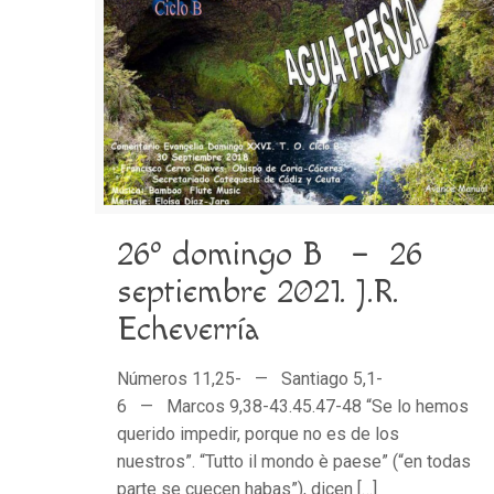
26º domingo B – 26
septiembre 2021. J.R.
Echeverría
Números 11,25- — Santiago 5,1-
6 — Marcos 9,38-43.45.47-48 “Se lo hemos
querido impedir, porque no es de los
nuestros”. “Tutto il mondo è paese” (“en todas
parte se cuecen habas”), dicen
[…]