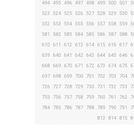
494
495
496
497
498
499
500
501
5
523
524
525
526
527
528
529
530
5
552
553
554
555
556
557
558
559
5
581
582
583
584
585
586
587
588
5
610
611
612
613
614
615
616
617
6
639
640
641
642
643
644
645
646
6
668
669
670
671
672
673
674
675
6
697
698
699
700
701
702
703
704
7
726
727
728
729
730
731
732
733
7
755
756
757
758
759
760
761
762
7
784
785
786
787
788
789
790
791
7
813
814
815
8