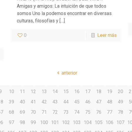
Amigas y amigos: La intuición de que todos
somos Uno la podemos encontrar en diversas
culturas, filosofías y
[…]
0
Leer más
anterior
9
10
11
12
13
14
15
16
17
18
19
20
2
38
39
40
41
42
43
44
45
46
47
48
49
5
67
68
69
70
71
72
73
74
75
76
77
78
7
96
97
98
99
100
101
102
103
104
105
106
107
1