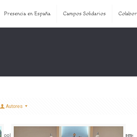
Presencia en España
Campos Solidarios
Colabor
Autores
e bool in
/home/misioner/public_html/padresblancos/theme