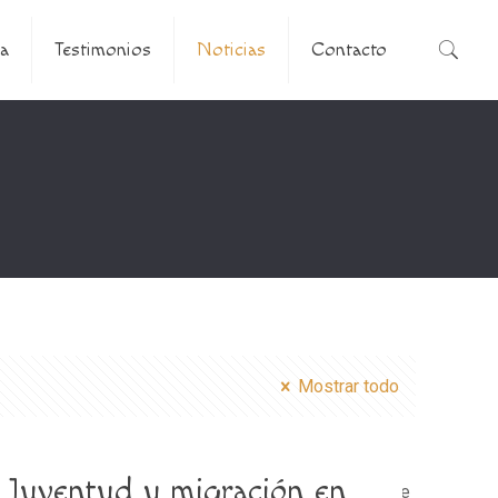
a
Testimonios
Noticias
Contacto
Mostrar todo
Juventud y migración en
s/betheme/functions/theme-functions.php
on line