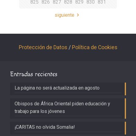
825
826
827
828
829
830
831
siguiente
Protección de Datos
/
Política de Cookies
Entradas recientes
La página no será actualizada en agosto
Obispos de África Oriental piden educación y
trabajo para los jóvenes
¡CARITAS no olvida Somalia!