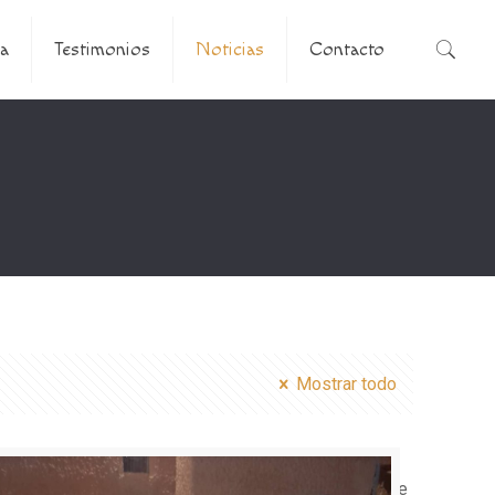
a
Testimonios
Noticias
Contacto
Mostrar todo
s/betheme/functions/theme-functions.php
on line