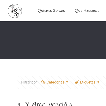
Quienes Somos
Que Hacemos
Filtrar por
Categorias
Etiquetas
Y Amel venció al
Notice
: Trying to access array offset on value of typ