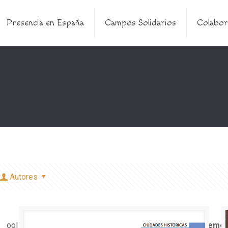
Presencia en España
Campos Solidarios
Colabor
Autores
e bool in
/home/misioner/public_html/padresblancos/theme