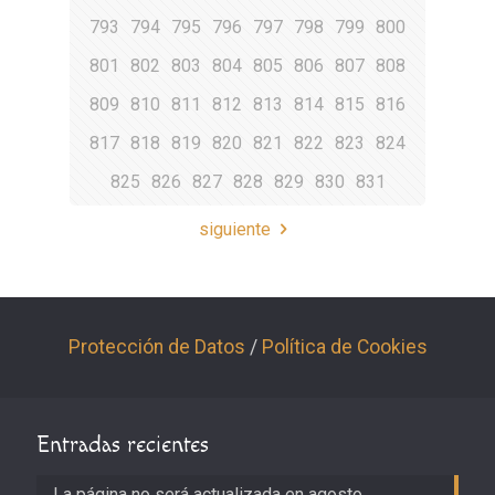
793
794
795
796
797
798
799
800
801
802
803
804
805
806
807
808
809
810
811
812
813
814
815
816
817
818
819
820
821
822
823
824
825
826
827
828
829
830
831
siguiente
Protección de Datos
/
Política de Cookies
Entradas recientes
La página no será actualizada en agosto