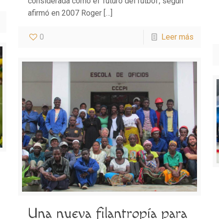
considerada como el ‘futuro del futbol’, según
afirmó en 2007 Roger
[…]
0
Leer más
Una nueva filantropía para