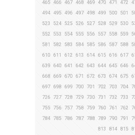
465
466
467
468
469
470
471
472
4
494
495
496
497
498
499
500
501
5
523
524
525
526
527
528
529
530
5
552
553
554
555
556
557
558
559
5
581
582
583
584
585
586
587
588
5
610
611
612
613
614
615
616
617
6
639
640
641
642
643
644
645
646
6
668
669
670
671
672
673
674
675
6
697
698
699
700
701
702
703
704
7
726
727
728
729
730
731
732
733
7
755
756
757
758
759
760
761
762
7
784
785
786
787
788
789
790
791
7
813
814
815
8