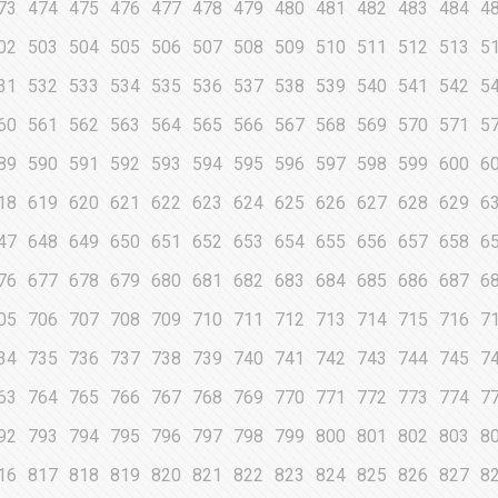
73
474
475
476
477
478
479
480
481
482
483
484
4
02
503
504
505
506
507
508
509
510
511
512
513
5
31
532
533
534
535
536
537
538
539
540
541
542
5
60
561
562
563
564
565
566
567
568
569
570
571
5
89
590
591
592
593
594
595
596
597
598
599
600
6
18
619
620
621
622
623
624
625
626
627
628
629
6
47
648
649
650
651
652
653
654
655
656
657
658
6
76
677
678
679
680
681
682
683
684
685
686
687
6
05
706
707
708
709
710
711
712
713
714
715
716
7
34
735
736
737
738
739
740
741
742
743
744
745
7
63
764
765
766
767
768
769
770
771
772
773
774
7
92
793
794
795
796
797
798
799
800
801
802
803
8
16
817
818
819
820
821
822
823
824
825
826
827
8