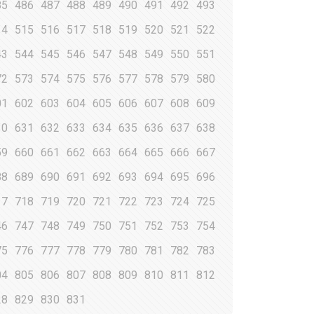
85
486
487
488
489
490
491
492
493
14
515
516
517
518
519
520
521
522
43
544
545
546
547
548
549
550
551
72
573
574
575
576
577
578
579
580
01
602
603
604
605
606
607
608
609
30
631
632
633
634
635
636
637
638
59
660
661
662
663
664
665
666
667
88
689
690
691
692
693
694
695
696
17
718
719
720
721
722
723
724
725
46
747
748
749
750
751
752
753
754
75
776
777
778
779
780
781
782
783
04
805
806
807
808
809
810
811
812
28
829
830
831