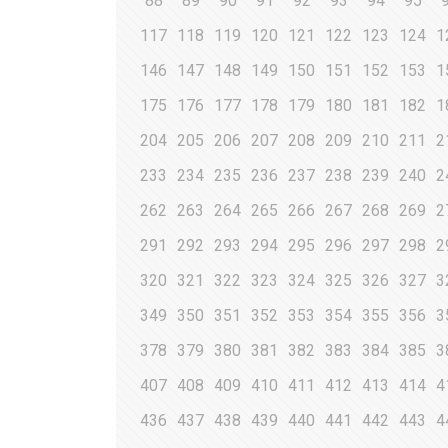
88
89
90
91
92
93
94
95
117
118
119
120
121
122
123
124
1
146
147
148
149
150
151
152
153
1
175
176
177
178
179
180
181
182
1
204
205
206
207
208
209
210
211
2
233
234
235
236
237
238
239
240
2
262
263
264
265
266
267
268
269
2
291
292
293
294
295
296
297
298
2
320
321
322
323
324
325
326
327
3
349
350
351
352
353
354
355
356
3
378
379
380
381
382
383
384
385
3
407
408
409
410
411
412
413
414
4
436
437
438
439
440
441
442
443
4