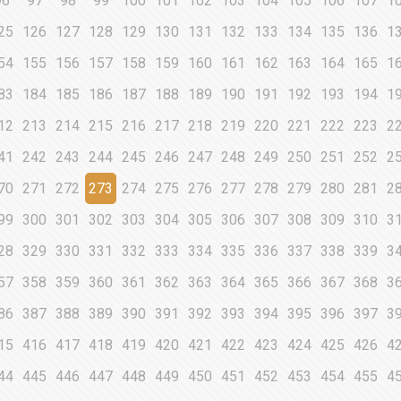
96
97
98
99
100
101
102
103
104
105
106
107
1
25
126
127
128
129
130
131
132
133
134
135
136
1
54
155
156
157
158
159
160
161
162
163
164
165
1
83
184
185
186
187
188
189
190
191
192
193
194
1
12
213
214
215
216
217
218
219
220
221
222
223
2
41
242
243
244
245
246
247
248
249
250
251
252
2
70
271
272
273
274
275
276
277
278
279
280
281
2
99
300
301
302
303
304
305
306
307
308
309
310
3
28
329
330
331
332
333
334
335
336
337
338
339
3
57
358
359
360
361
362
363
364
365
366
367
368
3
86
387
388
389
390
391
392
393
394
395
396
397
3
15
416
417
418
419
420
421
422
423
424
425
426
4
44
445
446
447
448
449
450
451
452
453
454
455
4