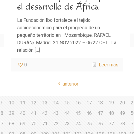
el desarrollo de África
La Fundación Ibo fortalece el tejido
socioeconómico para el progreso de un
pequeño territorio en Mozambique. RAFAEL
DURÁN/ Madrid 21 NOV 2022 – 06:22 CET La
relación
[…]
0
Leer más
anterior
9
10
11
12
13
14
15
16
17
18
19
20
2
38
39
40
41
42
43
44
45
46
47
48
49
5
67
68
69
70
71
72
73
74
75
76
77
78
7