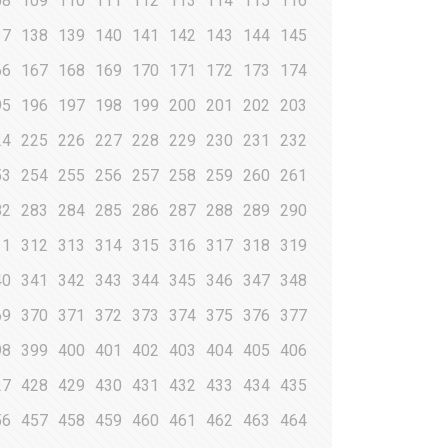
08
109
110
111
112
113
114
115
116
37
138
139
140
141
142
143
144
145
66
167
168
169
170
171
172
173
174
95
196
197
198
199
200
201
202
203
24
225
226
227
228
229
230
231
232
53
254
255
256
257
258
259
260
261
82
283
284
285
286
287
288
289
290
11
312
313
314
315
316
317
318
319
40
341
342
343
344
345
346
347
348
69
370
371
372
373
374
375
376
377
98
399
400
401
402
403
404
405
406
27
428
429
430
431
432
433
434
435
56
457
458
459
460
461
462
463
464