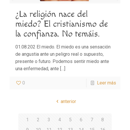
¿La religión nace del
miedo? El cristianismo de
la confianza. No temáis.
01.08.202 El miedo. El miedo es una sensación
de angustia ante un peligro real o supuesto,
presente o futuro. Podemos sentir miedo ante
una enfermedad, ante
[…]
0
Leer más
anterior
1
2
3
4
5
6
7
8
9
10
11
12
13
14
15
16