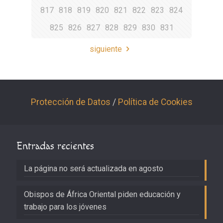
817
818
819
820
821
822
823
824
825
826
827
828
829
830
831
siguiente
Protección de Datos
/
Política de Cookies
Entradas recientes
La página no será actualizada en agosto
Obispos de África Oriental piden educación y
trabajo para los jóvenes