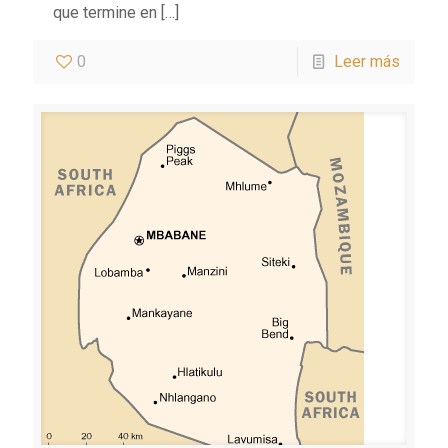
que termine en
[…]
0
Leer más