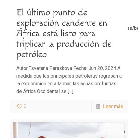
El último punto de
Notice
: Trying to access array offset on value of type
bool in
exploración candente en
/home/misioner/public_html/padresblancos/themes/b
África está listo para
functions.php
on line
1611
triplicar la producción de
petróleo
Autor:Tsvetana Paraskova Fecha: Jun 20, 2024 A
medida que las principales petroleras regresan a
la exploración en alta mar, las aguas profundas
de África Occidental se
[…]
0
Leer más