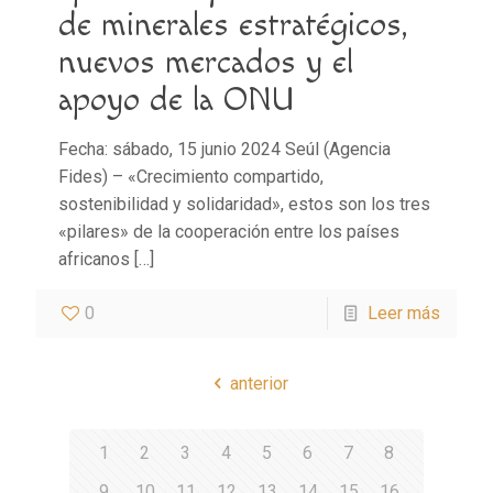
de minerales estratégicos,
nuevos mercados y el
apoyo de la ONU
Fecha: sábado, 15 junio 2024 Seúl (Agencia
Fides) – «Crecimiento compartido,
sostenibilidad y solidaridad», estos son los tres
«pilares» de la cooperación entre los países
africanos
[…]
0
Leer más
anterior
1
2
3
4
5
6
7
8
9
10
11
12
13
14
15
16