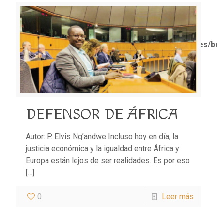
Notice
: Trying to access array offset on value of type
bool in
/home/misioner/public_html/padresblancos/themes/b
functions.php
on line
1611
DEFENSOR DE ÁFRICA
Autor: P. Elvis Ng’andwe Incluso hoy en día, la
justicia económica y la igualdad entre África y
Europa están lejos de ser realidades. Es por eso
[…]
0
Leer más