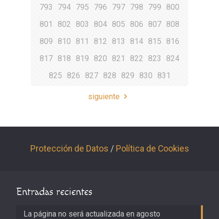
793
794
795
796
797
798
799
800
801
802
803
804
805
806
807
808
809
810
811
812
813
814
815
816
817
818
819
820
821
822
823
824
825
826
827
828
829
830
831
siguiente
Protección de Datos
/
Política de Cookies
Entradas recientes
La página no será actualizada en agosto