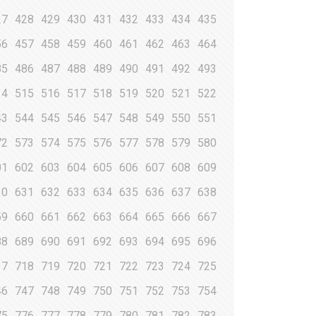
27
428
429
430
431
432
433
434
435
56
457
458
459
460
461
462
463
464
85
486
487
488
489
490
491
492
493
14
515
516
517
518
519
520
521
522
43
544
545
546
547
548
549
550
551
72
573
574
575
576
577
578
579
580
01
602
603
604
605
606
607
608
609
30
631
632
633
634
635
636
637
638
59
660
661
662
663
664
665
666
667
88
689
690
691
692
693
694
695
696
17
718
719
720
721
722
723
724
725
46
747
748
749
750
751
752
753
754
75
776
777
778
779
780
781
782
783