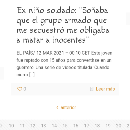
Ex niño soldado: “Soñaba
que el grupo armado que
me secuestró me obligaba
a matar a inocentes”
EL PAÍS/ 12 MAR 2021 – 00:10 CET Este joven
fue raptado con 15 años para convertirse en un
guerrero. Una serie de vídeos titulada ‘Cuando
cierro
[…]
0
Leer más
anterior
9
10
11
12
13
14
15
16
17
18
19
20
2