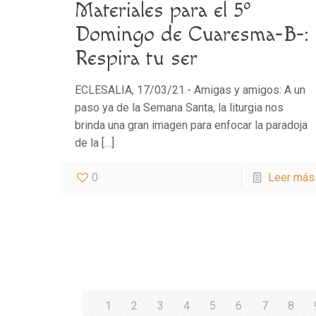
Materiales para el 5º
Domingo de Cuaresma-B-:
Respira tu ser
ECLESALIA, 17/03/21.- Amigas y amigos: A un
paso ya de la Semana Santa, la liturgia nos
brinda una gran imagen para enfocar la paradoja
de la
[…]
0
Leer más
1
2
3
4
5
6
7
8