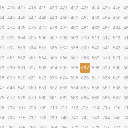
15
416
417
418
419
420
421
422
423
424
425
426
4
44
445
446
447
448
449
450
451
452
453
454
455
4
73
474
475
476
477
478
479
480
481
482
483
484
4
02
503
504
505
506
507
508
509
510
511
512
513
5
31
532
533
534
535
536
537
538
539
540
541
542
5
60
561
562
563
564
565
566
567
568
569
570
571
5
89
590
591
592
593
594
595
596
597
598
599
600
6
18
619
620
621
622
623
624
625
626
627
628
629
6
47
648
649
650
651
652
653
654
655
656
657
658
6
76
677
678
679
680
681
682
683
684
685
686
687
6
05
706
707
708
709
710
711
712
713
714
715
716
7
34
735
736
737
738
739
740
741
742
743
744
745
7
63
764
765
766
767
768
769
770
771
772
773
774
7