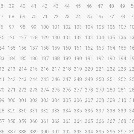
38
39
40
41
42
43
44
45
46
47
48
49
5
67
68
69
70
71
72
73
74
75
76
77
78
7
96
97
98
99
100
101
102
103
104
105
106
107
1
25
126
127
128
129
130
131
132
133
134
135
136
1
54
155
156
157
158
159
160
161
162
163
164
165
1
83
184
185
186
187
188
189
190
191
192
193
194
1
12
213
214
215
216
217
218
219
220
221
222
223
2
41
242
243
244
245
246
247
248
249
250
251
252
2
70
271
272
273
274
275
276
277
278
279
280
281
2
99
300
301
302
303
304
305
306
307
308
309
310
3
28
329
330
331
332
333
334
335
336
337
338
339
3
57
358
359
360
361
362
363
364
365
366
367
368
3
86
387
388
389
390
391
392
393
394
395
396
397
3