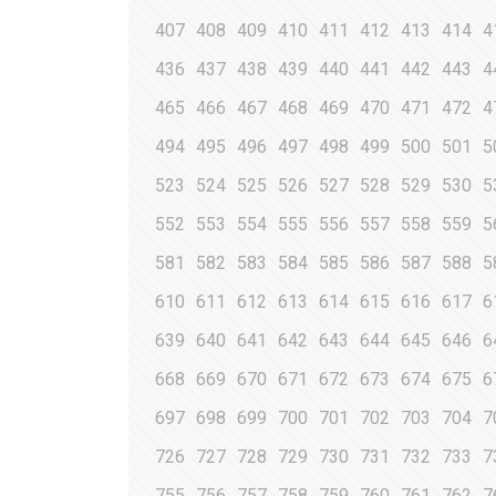
407
408
409
410
411
412
413
414
4
436
437
438
439
440
441
442
443
4
465
466
467
468
469
470
471
472
4
494
495
496
497
498
499
500
501
5
523
524
525
526
527
528
529
530
5
552
553
554
555
556
557
558
559
5
581
582
583
584
585
586
587
588
5
610
611
612
613
614
615
616
617
6
639
640
641
642
643
644
645
646
6
668
669
670
671
672
673
674
675
6
697
698
699
700
701
702
703
704
7
726
727
728
729
730
731
732
733
7
755
756
757
758
759
760
761
762
7