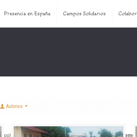
Presencia en España
Campos Solidarios
Colabor
Autores
e bool in
/home/misioner/public_html/padresblancos/theme