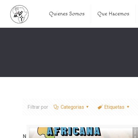
Quienes Somos
Que Hacemos
Filtrar por
Categorias
Etiquetas
Notice
: Trying to access array offset on value of typ