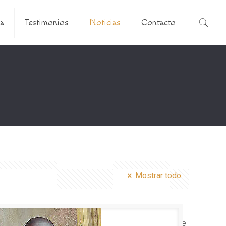
a
Testimonios
Noticias
Contacto
Mostrar todo
s/betheme/functions/theme-functions.php
on line