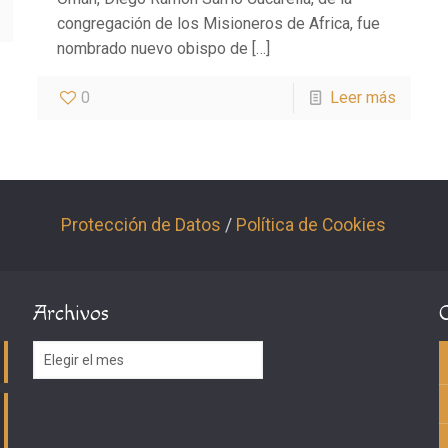
congregación de los Misioneros de Africa, fue
nombrado nuevo obispo de
[…]
0
Leer más
Protección de Datos
/
Política de Cookies
Archivos
Archivos