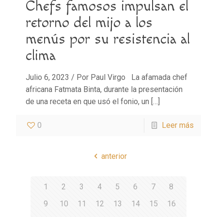
Chefs famosos impulsan el
retorno del mijo a los
menús por su resistencia al
clima
Julio 6, 2023 / Por Paul Virgo La afamada chef
africana Fatmata Binta, durante la presentación
de una receta en que usó el fonio, un
[…]
0
Leer más
anterior
1
2
3
4
5
6
7
8
9
10
11
12
13
14
15
16