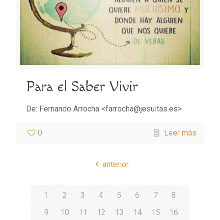
Para el Saber Vivir
De: Fernando Arrocha <farrocha@jesuitas.es>
0
Leer más
anterior
1
2
3
4
5
6
7
8
9
10
11
12
13
14
15
16