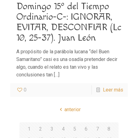
Domingo 15º del Tiempo
Ordinario-C-: IGNORAR,
EVITAR, DESCONFIAR (Lc
10, 25-37). Juan León
A propósito de la parábola lucana “del Buen
Samaritano” casi es una osadía pretender decir
algo, cuando el relato es tan vivo y las
conclusiones tan
[…]
0
Leer más
anterior
1
2
3
4
5
6
7
8