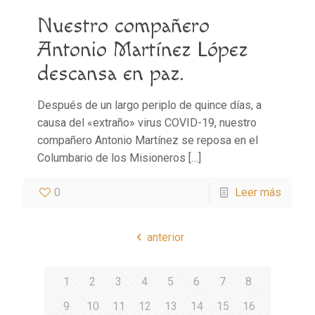
Nuestro compañero
Antonio Martínez López
descansa en paz.
Después de un largo periplo de quince días, a
causa del «extraño» virus COVID-19, nuestro
compañero Antonio Martínez se reposa en el
Columbario de los Misioneros
[…]
0
Leer más
anterior
1
2
3
4
5
6
7
8
9
10
11
12
13
14
15
16