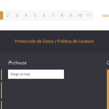
2
3
4
5
6
7
8
9
10
11
sigu
Protección de Datos
/
Política de Cookies
Archivos
Archivos