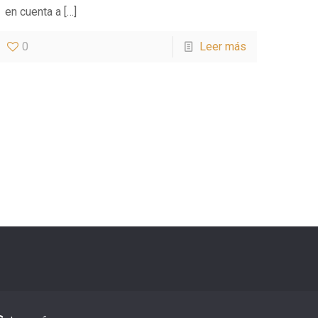
en cuenta a
[…]
0
Leer más