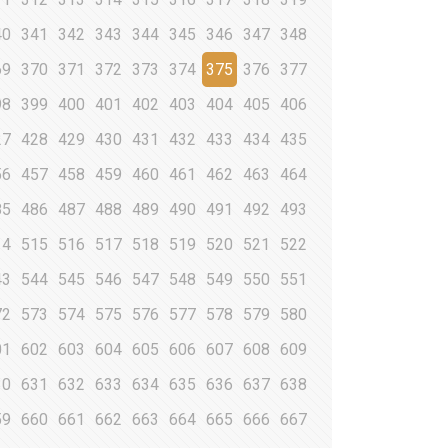
40
341
342
343
344
345
346
347
348
69
370
371
372
373
374
375
376
377
98
399
400
401
402
403
404
405
406
27
428
429
430
431
432
433
434
435
56
457
458
459
460
461
462
463
464
85
486
487
488
489
490
491
492
493
14
515
516
517
518
519
520
521
522
43
544
545
546
547
548
549
550
551
72
573
574
575
576
577
578
579
580
01
602
603
604
605
606
607
608
609
30
631
632
633
634
635
636
637
638
59
660
661
662
663
664
665
666
667