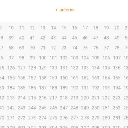
anterior
9
10
11
12
13
14
15
16
17
18
19
20
2
38
39
40
41
42
43
44
45
46
47
48
49
5
67
68
69
70
71
72
73
74
75
76
77
78
7
96
97
98
99
100
101
102
103
104
105
106
107
1
25
126
127
128
129
130
131
132
133
134
135
136
1
54
155
156
157
158
159
160
161
162
163
164
165
1
83
184
185
186
187
188
189
190
191
192
193
194
1
12
213
214
215
216
217
218
219
220
221
222
223
2
41
242
243
244
245
246
247
248
249
250
251
252
2
70
271
272
273
274
275
276
277
278
279
280
281
2
99
300
301
302
303
304
305
306
307
308
309
310
3