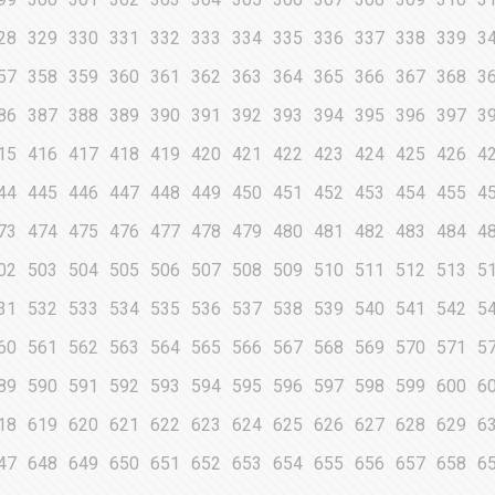
28
329
330
331
332
333
334
335
336
337
338
339
3
57
358
359
360
361
362
363
364
365
366
367
368
3
86
387
388
389
390
391
392
393
394
395
396
397
3
15
416
417
418
419
420
421
422
423
424
425
426
4
44
445
446
447
448
449
450
451
452
453
454
455
4
73
474
475
476
477
478
479
480
481
482
483
484
4
02
503
504
505
506
507
508
509
510
511
512
513
5
31
532
533
534
535
536
537
538
539
540
541
542
5
60
561
562
563
564
565
566
567
568
569
570
571
5
89
590
591
592
593
594
595
596
597
598
599
600
6
18
619
620
621
622
623
624
625
626
627
628
629
6
47
648
649
650
651
652
653
654
655
656
657
658
6