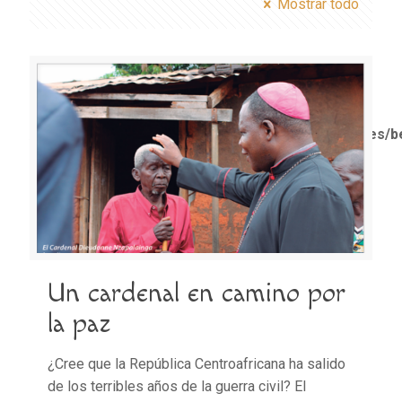
Mostrar todo
Notice
: Trying to access array offset on value of type
bool in
/home/misioner/public_html/padresblancos/themes/b
functions.php
on line
1611
Un cardenal en camino por
la paz
¿Cree que la República Centroafricana ha salido
de los terribles años de la guerra civil? El