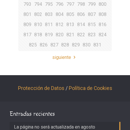
793
794
795
796
797
798
799
800
801
802
803
804
805
806
807
808
809
810
811
812
813
814
815
816
817
818
819
820
821
822
823
824
825
826
827
828
829
830
831
siguiente
Protección de Datos
/
Política de Cookies
Entradas recientes
La página no será actualizada en agosto