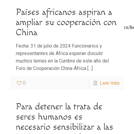
Países africanos aspiran a
Notice
: Trying to access array offset on value of type
bool in
ampliar su cooperación con
/home/misioner/public_html/padresblancos/themes/b
China
functions.php
on line
1611
Fecha: 31 de julio de 2024 Funcionarios y
representantes de África esperan discutir
muchos temas en la Cumbre de este año del
Foro de Cooperación China-África
[…]
0
Leer más
Para detener la trata de
seres humanos es
necesario sensibilizar a las