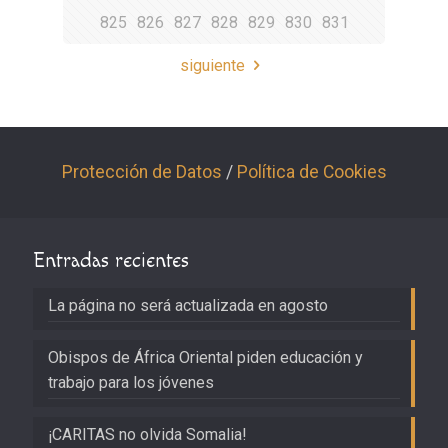
825
826
827
828
829
830
831
siguiente
Protección de Datos
/
Política de Cookies
Entradas recientes
La página no será actualizada en agosto
Obispos de África Oriental piden educación y
trabajo para los jóvenes
¡CARITAS no olvida Somalia!