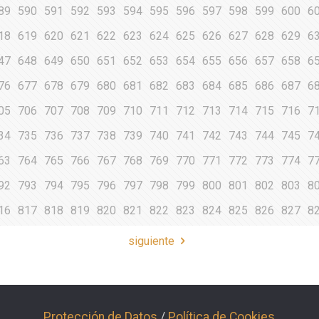
89
590
591
592
593
594
595
596
597
598
599
600
6
18
619
620
621
622
623
624
625
626
627
628
629
6
47
648
649
650
651
652
653
654
655
656
657
658
6
76
677
678
679
680
681
682
683
684
685
686
687
6
05
706
707
708
709
710
711
712
713
714
715
716
7
34
735
736
737
738
739
740
741
742
743
744
745
7
63
764
765
766
767
768
769
770
771
772
773
774
7
92
793
794
795
796
797
798
799
800
801
802
803
8
16
817
818
819
820
821
822
823
824
825
826
827
8
siguiente
Protección de Datos
/
Política de Cookies