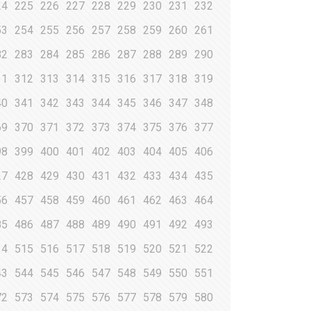
24
225
226
227
228
229
230
231
232
53
254
255
256
257
258
259
260
261
82
283
284
285
286
287
288
289
290
11
312
313
314
315
316
317
318
319
40
341
342
343
344
345
346
347
348
69
370
371
372
373
374
375
376
377
98
399
400
401
402
403
404
405
406
27
428
429
430
431
432
433
434
435
56
457
458
459
460
461
462
463
464
85
486
487
488
489
490
491
492
493
14
515
516
517
518
519
520
521
522
43
544
545
546
547
548
549
550
551
72
573
574
575
576
577
578
579
580