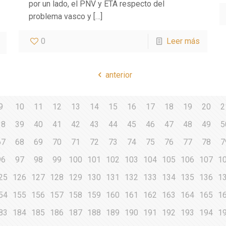
por un lado, el PNV y ETA respecto del
problema vasco y
[…]
0
Leer más
anterior
9
10
11
12
13
14
15
16
17
18
19
20
2
38
39
40
41
42
43
44
45
46
47
48
49
5
67
68
69
70
71
72
73
74
75
76
77
78
7
96
97
98
99
100
101
102
103
104
105
106
107
1
25
126
127
128
129
130
131
132
133
134
135
136
1
54
155
156
157
158
159
160
161
162
163
164
165
1
83
184
185
186
187
188
189
190
191
192
193
194
1