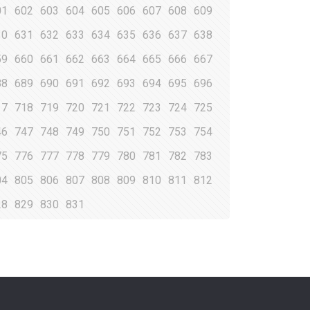
01
602
603
604
605
606
607
608
609
30
631
632
633
634
635
636
637
638
59
660
661
662
663
664
665
666
667
88
689
690
691
692
693
694
695
696
17
718
719
720
721
722
723
724
725
46
747
748
749
750
751
752
753
754
75
776
777
778
779
780
781
782
783
04
805
806
807
808
809
810
811
812
28
829
830
831