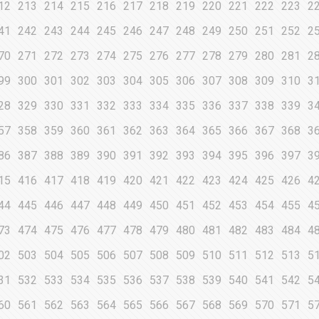
12
213
214
215
216
217
218
219
220
221
222
223
2
41
242
243
244
245
246
247
248
249
250
251
252
2
70
271
272
273
274
275
276
277
278
279
280
281
2
99
300
301
302
303
304
305
306
307
308
309
310
3
28
329
330
331
332
333
334
335
336
337
338
339
3
57
358
359
360
361
362
363
364
365
366
367
368
3
86
387
388
389
390
391
392
393
394
395
396
397
3
15
416
417
418
419
420
421
422
423
424
425
426
4
44
445
446
447
448
449
450
451
452
453
454
455
4
73
474
475
476
477
478
479
480
481
482
483
484
4
02
503
504
505
506
507
508
509
510
511
512
513
5
31
532
533
534
535
536
537
538
539
540
541
542
5
60
561
562
563
564
565
566
567
568
569
570
571
5