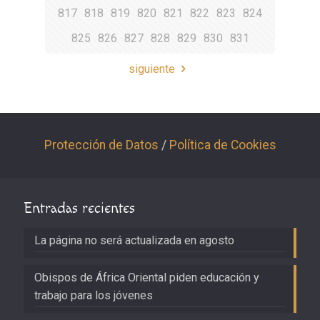
817
818
819
820
821
822
823
824
825
826
827
828
829
830
831
siguiente
Protección de Datos
/
Política de Cookies
Entradas recientes
La página no será actualizada en agosto
Obispos de África Oriental piden educación y
trabajo para los jóvenes