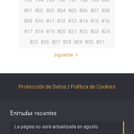
793
794
795
796
797
798
799
800
801
802
803
804
805
806
807
808
809
810
811
812
813
814
815
816
817
818
819
820
821
822
823
824
825
826
827
828
829
830
831
siguiente
Protección de Datos
/
Política de Cookies
Entradas recientes
La página no será actualizada en agosto