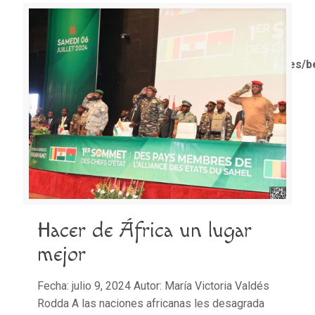
Notice
: Trying to access array offset on value of type
bool in
/home/misioner/public_html/padresblancos/themes/b
functions.php
on line
1611
Hacer de África un lugar
mejor
Fecha: julio 9, 2024 Autor: María Victoria Valdés
Rodda A las naciones africanas les desagrada