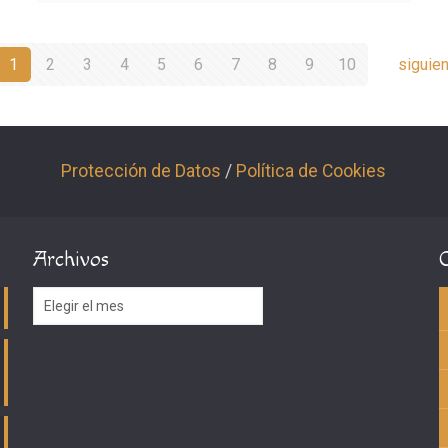
1
2
3
4
5
6
7
8
9
10
siguie
Protección de Datos
/
Política de Cookies
Archivos
Archivos