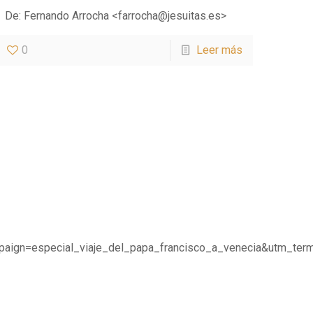
De: Fernando Arrocha <farrocha@jesuitas.es>
0
Leer más
ign=especial_viaje_del_papa_francisco_a_venecia&utm_ter