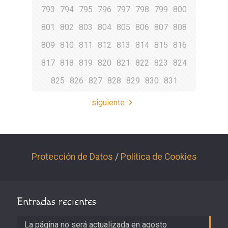
793
794
795
796
797
798
799
800
801
802
803
804
805
806
807
808
809
810
811
812
813
814
815
816
817
818
819
820
821
822
823
824
825
826
827
828
829
830
831
siguiente
Protección de Datos
/
Política de Cookies
Entradas recientes
La página no será actualizada en agosto