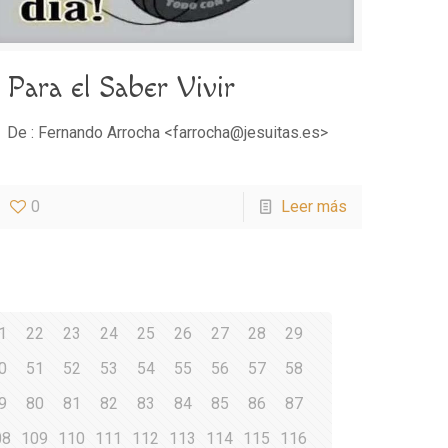
Para el Saber Vivir
De : Fernando Arrocha <farrocha@jesuitas.es>
0
Leer más
1
22
23
24
25
26
27
28
29
0
51
52
53
54
55
56
57
58
9
80
81
82
83
84
85
86
87
08
109
110
111
112
113
114
115
116