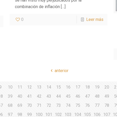
se han visto muy perjudicados por la
combinación de inflación
[…]
0
Leer más
anterior
9
10
11
12
13
14
15
16
17
18
19
20
2
38
39
40
41
42
43
44
45
46
47
48
49
5
67
68
69
70
71
72
73
74
75
76
77
78
7
96
97
98
99
100
101
102
103
104
105
106
107
1