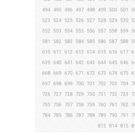
494
495
496
497
498
499
500
501
5
523
524
525
526
527
528
529
530
5
552
553
554
555
556
557
558
559
5
581
582
583
584
585
586
587
588
5
610
611
612
613
614
615
616
617
6
639
640
641
642
643
644
645
646
6
668
669
670
671
672
673
674
675
6
697
698
699
700
701
702
703
704
7
726
727
728
729
730
731
732
733
7
755
756
757
758
759
760
761
762
7
784
785
786
787
788
789
790
791
7
813
814
815
8