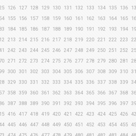
25
126
127
128
129
130
131
132
133
134
135
136
1
54
155
156
157
158
159
160
161
162
163
164
165
1
83
184
185
186
187
188
189
190
191
192
193
194
1
12
213
214
215
216
217
218
219
220
221
222
223
2
41
242
243
244
245
246
247
248
249
250
251
252
2
70
271
272
273
274
275
276
277
278
279
280
281
2
99
300
301
302
303
304
305
306
307
308
309
310
3
28
329
330
331
332
333
334
335
336
337
338
339
3
57
358
359
360
361
362
363
364
365
366
367
368
3
86
387
388
389
390
391
392
393
394
395
396
397
3
15
416
417
418
419
420
421
422
423
424
425
426
4
44
445
446
447
448
449
450
451
452
453
454
455
4
73
474
475
476
477
478
479
480
481
482
483
484
4