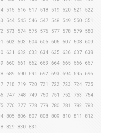
14
515
516
517
518
519
520
521
522
43
544
545
546
547
548
549
550
551
72
573
574
575
576
577
578
579
580
01
602
603
604
605
606
607
608
609
30
631
632
633
634
635
636
637
638
59
660
661
662
663
664
665
666
667
88
689
690
691
692
693
694
695
696
17
718
719
720
721
722
723
724
725
46
747
748
749
750
751
752
753
754
75
776
777
778
779
780
781
782
783
04
805
806
807
808
809
810
811
812
28
829
830
831