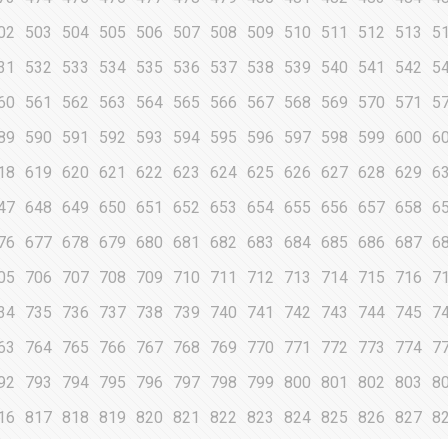
02
503
504
505
506
507
508
509
510
511
512
513
5
31
532
533
534
535
536
537
538
539
540
541
542
5
60
561
562
563
564
565
566
567
568
569
570
571
5
89
590
591
592
593
594
595
596
597
598
599
600
6
18
619
620
621
622
623
624
625
626
627
628
629
6
47
648
649
650
651
652
653
654
655
656
657
658
6
76
677
678
679
680
681
682
683
684
685
686
687
6
05
706
707
708
709
710
711
712
713
714
715
716
7
34
735
736
737
738
739
740
741
742
743
744
745
7
63
764
765
766
767
768
769
770
771
772
773
774
7
92
793
794
795
796
797
798
799
800
801
802
803
8
16
817
818
819
820
821
822
823
824
825
826
827
8