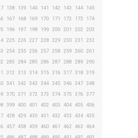
37
138
139
140
141
142
143
144
145
66
167
168
169
170
171
172
173
174
95
196
197
198
199
200
201
202
203
24
225
226
227
228
229
230
231
232
53
254
255
256
257
258
259
260
261
82
283
284
285
286
287
288
289
290
11
312
313
314
315
316
317
318
319
40
341
342
343
344
345
346
347
348
69
370
371
372
373
374
375
376
377
98
399
400
401
402
403
404
405
406
27
428
429
430
431
432
433
434
435
56
457
458
459
460
461
462
463
464
85
486
487
488
489
490
491
492
493