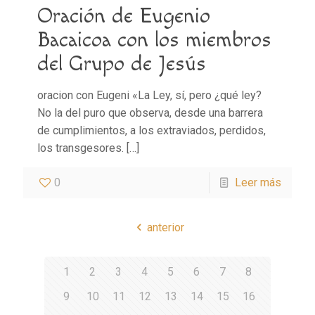
Oración de Eugenio
Bacaicoa con los miembros
del Grupo de Jesús
oracion con Eugeni «La Ley, sí, pero ¿qué ley?
No la del puro que observa, desde una barrera
de cumplimientos, a los extraviados, perdidos,
los transgesores.
[…]
0
Leer más
anterior
1
2
3
4
5
6
7
8
9
10
11
12
13
14
15
16