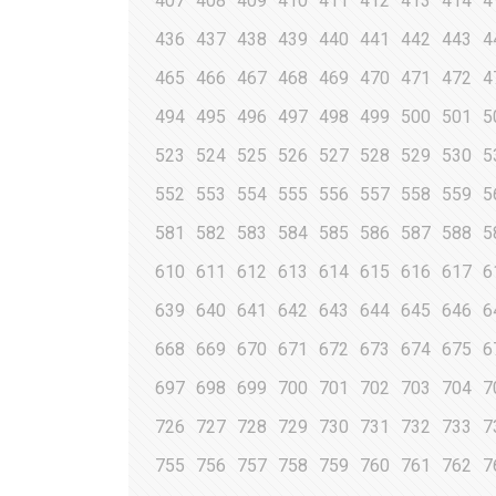
407
408
409
410
411
412
413
414
4
436
437
438
439
440
441
442
443
4
465
466
467
468
469
470
471
472
4
494
495
496
497
498
499
500
501
5
523
524
525
526
527
528
529
530
5
552
553
554
555
556
557
558
559
5
581
582
583
584
585
586
587
588
5
610
611
612
613
614
615
616
617
6
639
640
641
642
643
644
645
646
6
668
669
670
671
672
673
674
675
6
697
698
699
700
701
702
703
704
7
726
727
728
729
730
731
732
733
7
755
756
757
758
759
760
761
762
7