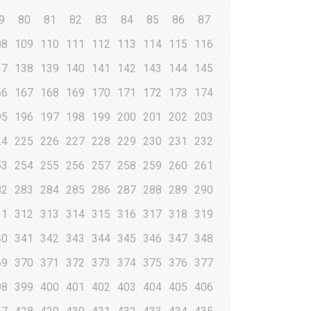
9
80
81
82
83
84
85
86
87
08
109
110
111
112
113
114
115
116
37
138
139
140
141
142
143
144
145
66
167
168
169
170
171
172
173
174
95
196
197
198
199
200
201
202
203
24
225
226
227
228
229
230
231
232
53
254
255
256
257
258
259
260
261
82
283
284
285
286
287
288
289
290
11
312
313
314
315
316
317
318
319
40
341
342
343
344
345
346
347
348
69
370
371
372
373
374
375
376
377
98
399
400
401
402
403
404
405
406