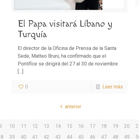
El Papa visitará Líbano y
Turquía
El director de la Oficina de Prensa de la Santa
Sede, Matteo Bruni, ha confirmado que el
Pontífice se dirigirá del 27 al 30 de noviembre
[…]
0
Leer más
anterior
9
10
11
12
13
14
15
16
17
18
19
20
2
38
39
40
41
42
43
44
45
46
47
48
49
5