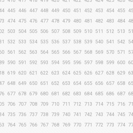
15
416
417
418
419
420
421
422
423
424
425
426
4
44
445
446
447
448
449
450
451
452
453
454
455
4
73
474
475
476
477
478
479
480
481
482
483
484
4
02
503
504
505
506
507
508
509
510
511
512
513
5
31
532
533
534
535
536
537
538
539
540
541
542
5
60
561
562
563
564
565
566
567
568
569
570
571
5
89
590
591
592
593
594
595
596
597
598
599
600
6
18
619
620
621
622
623
624
625
626
627
628
629
6
47
648
649
650
651
652
653
654
655
656
657
658
6
76
677
678
679
680
681
682
683
684
685
686
687
6
05
706
707
708
709
710
711
712
713
714
715
716
7
34
735
736
737
738
739
740
741
742
743
744
745
7
63
764
765
766
767
768
769
770
771
772
773
774
7