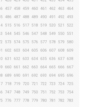
27
428
429
430
431
432
433
434
435
56
457
458
459
460
461
462
463
464
85
486
487
488
489
490
491
492
493
14
515
516
517
518
519
520
521
522
43
544
545
546
547
548
549
550
551
72
573
574
575
576
577
578
579
580
01
602
603
604
605
606
607
608
609
30
631
632
633
634
635
636
637
638
59
660
661
662
663
664
665
666
667
88
689
690
691
692
693
694
695
696
17
718
719
720
721
722
723
724
725
46
747
748
749
750
751
752
753
754
75
776
777
778
779
780
781
782
783