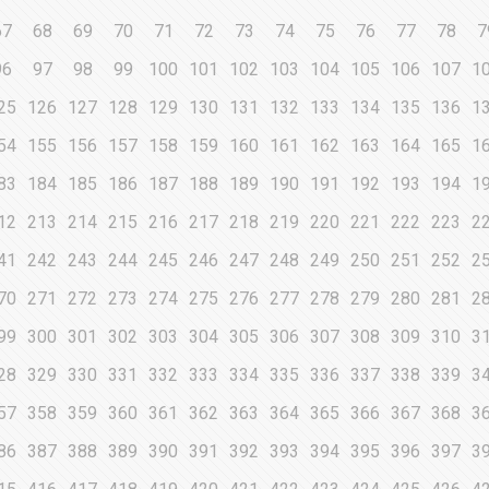
67
68
69
70
71
72
73
74
75
76
77
78
7
96
97
98
99
100
101
102
103
104
105
106
107
1
25
126
127
128
129
130
131
132
133
134
135
136
1
54
155
156
157
158
159
160
161
162
163
164
165
1
83
184
185
186
187
188
189
190
191
192
193
194
1
12
213
214
215
216
217
218
219
220
221
222
223
2
41
242
243
244
245
246
247
248
249
250
251
252
2
70
271
272
273
274
275
276
277
278
279
280
281
2
99
300
301
302
303
304
305
306
307
308
309
310
3
28
329
330
331
332
333
334
335
336
337
338
339
3
57
358
359
360
361
362
363
364
365
366
367
368
3
86
387
388
389
390
391
392
393
394
395
396
397
3