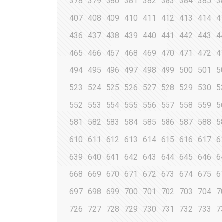
378
379
380
381
382
383
384
385
3
407
408
409
410
411
412
413
414
4
436
437
438
439
440
441
442
443
4
465
466
467
468
469
470
471
472
4
494
495
496
497
498
499
500
501
5
523
524
525
526
527
528
529
530
5
552
553
554
555
556
557
558
559
5
581
582
583
584
585
586
587
588
5
610
611
612
613
614
615
616
617
6
639
640
641
642
643
644
645
646
6
668
669
670
671
672
673
674
675
6
697
698
699
700
701
702
703
704
7
726
727
728
729
730
731
732
733
7