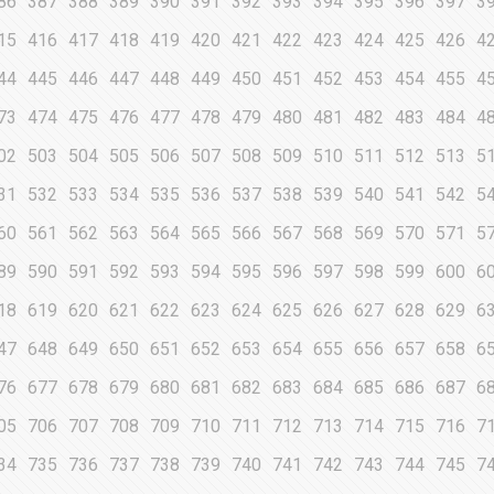
86
387
388
389
390
391
392
393
394
395
396
397
3
15
416
417
418
419
420
421
422
423
424
425
426
4
44
445
446
447
448
449
450
451
452
453
454
455
4
73
474
475
476
477
478
479
480
481
482
483
484
4
02
503
504
505
506
507
508
509
510
511
512
513
5
31
532
533
534
535
536
537
538
539
540
541
542
5
60
561
562
563
564
565
566
567
568
569
570
571
5
89
590
591
592
593
594
595
596
597
598
599
600
6
18
619
620
621
622
623
624
625
626
627
628
629
6
47
648
649
650
651
652
653
654
655
656
657
658
6
76
677
678
679
680
681
682
683
684
685
686
687
6
05
706
707
708
709
710
711
712
713
714
715
716
7
34
735
736
737
738
739
740
741
742
743
744
745
7