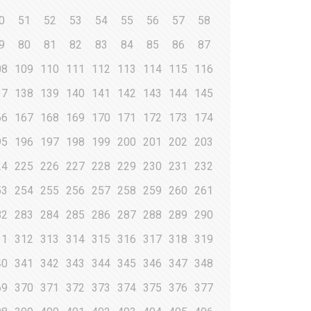
0
51
52
53
54
55
56
57
58
9
80
81
82
83
84
85
86
87
08
109
110
111
112
113
114
115
116
37
138
139
140
141
142
143
144
145
66
167
168
169
170
171
172
173
174
95
196
197
198
199
200
201
202
203
24
225
226
227
228
229
230
231
232
53
254
255
256
257
258
259
260
261
82
283
284
285
286
287
288
289
290
11
312
313
314
315
316
317
318
319
40
341
342
343
344
345
346
347
348
69
370
371
372
373
374
375
376
377