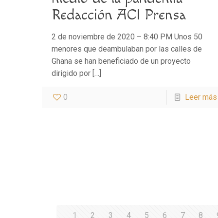
Redacción ACI Prensa
2 de noviembre de 2020 – 8:40 PM Unos 50
menores que deambulaban por las calles de
Ghana se han beneficiado de un proyecto
dirigido por
[…]
0
Leer más
1
2
3
4
5
6
7
8