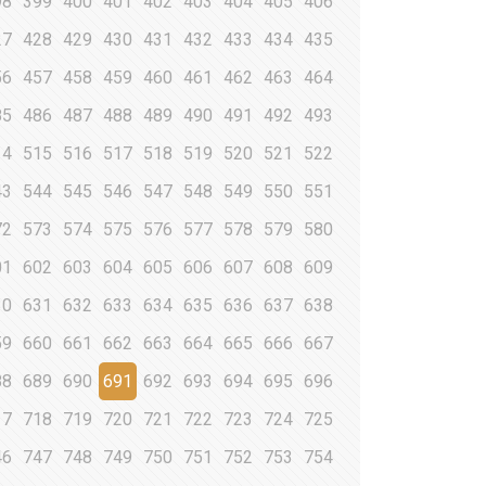
98
399
400
401
402
403
404
405
406
27
428
429
430
431
432
433
434
435
56
457
458
459
460
461
462
463
464
85
486
487
488
489
490
491
492
493
14
515
516
517
518
519
520
521
522
43
544
545
546
547
548
549
550
551
72
573
574
575
576
577
578
579
580
01
602
603
604
605
606
607
608
609
30
631
632
633
634
635
636
637
638
59
660
661
662
663
664
665
666
667
88
689
690
691
692
693
694
695
696
17
718
719
720
721
722
723
724
725
46
747
748
749
750
751
752
753
754