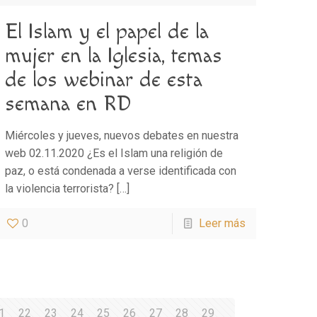
El Islam y el papel de la
mujer en la Iglesia, temas
de los webinar de esta
semana en RD
Miércoles y jueves, nuevos debates en nuestra
web 02.11.2020 ¿Es el Islam una religión de
paz, o está condenada a verse identificada con
la violencia terrorista?
[…]
0
Leer más
1
22
23
24
25
26
27
28
29