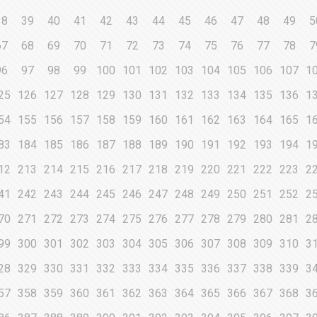
38
39
40
41
42
43
44
45
46
47
48
49
5
67
68
69
70
71
72
73
74
75
76
77
78
7
96
97
98
99
100
101
102
103
104
105
106
107
1
25
126
127
128
129
130
131
132
133
134
135
136
1
54
155
156
157
158
159
160
161
162
163
164
165
1
83
184
185
186
187
188
189
190
191
192
193
194
1
12
213
214
215
216
217
218
219
220
221
222
223
2
41
242
243
244
245
246
247
248
249
250
251
252
2
70
271
272
273
274
275
276
277
278
279
280
281
2
99
300
301
302
303
304
305
306
307
308
309
310
3
28
329
330
331
332
333
334
335
336
337
338
339
3
57
358
359
360
361
362
363
364
365
366
367
368
3