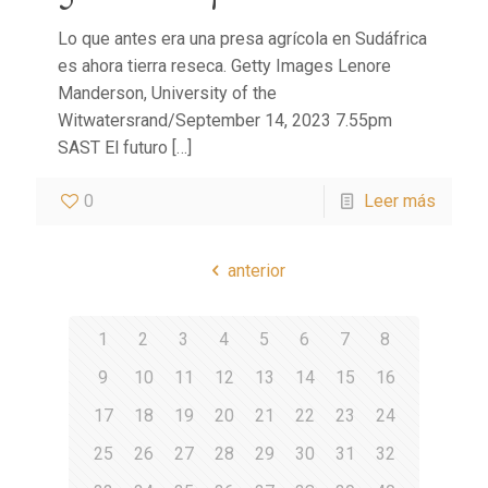
Lo que antes era una presa agrícola en Sudáfrica
es ahora tierra reseca. Getty Images Lenore
Manderson, University of the
Witwatersrand/September 14, 2023 7.55pm
SAST El futuro
[…]
0
Leer más
anterior
1
2
3
4
5
6
7
8
9
10
11
12
13
14
15
16
17
18
19
20
21
22
23
24
25
26
27
28
29
30
31
32