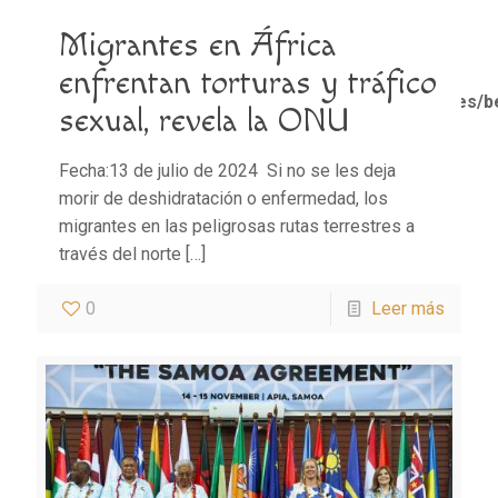
Migrantes en África
Notice
: Trying to access array offset on value of type
bool in
enfrentan torturas y tráfico
/home/misioner/public_html/padresblancos/themes/b
sexual, revela la ONU
functions.php
on line
1611
Fecha:13 de julio de 2024 Si no se les deja
morir de deshidratación o enfermedad, los
migrantes en las peligrosas rutas terrestres a
través del norte
[…]
0
Leer más