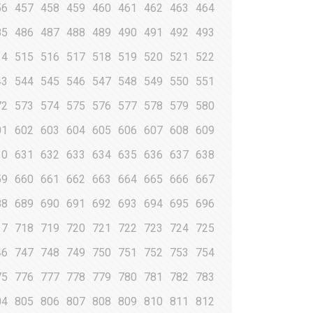
56
457
458
459
460
461
462
463
464
85
486
487
488
489
490
491
492
493
14
515
516
517
518
519
520
521
522
43
544
545
546
547
548
549
550
551
72
573
574
575
576
577
578
579
580
01
602
603
604
605
606
607
608
609
30
631
632
633
634
635
636
637
638
59
660
661
662
663
664
665
666
667
88
689
690
691
692
693
694
695
696
17
718
719
720
721
722
723
724
725
46
747
748
749
750
751
752
753
754
75
776
777
778
779
780
781
782
783
04
805
806
807
808
809
810
811
812