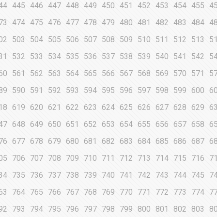
44
445
446
447
448
449
450
451
452
453
454
455
4
73
474
475
476
477
478
479
480
481
482
483
484
4
02
503
504
505
506
507
508
509
510
511
512
513
5
31
532
533
534
535
536
537
538
539
540
541
542
5
60
561
562
563
564
565
566
567
568
569
570
571
5
89
590
591
592
593
594
595
596
597
598
599
600
6
18
619
620
621
622
623
624
625
626
627
628
629
6
47
648
649
650
651
652
653
654
655
656
657
658
6
76
677
678
679
680
681
682
683
684
685
686
687
6
05
706
707
708
709
710
711
712
713
714
715
716
7
34
735
736
737
738
739
740
741
742
743
744
745
7
63
764
765
766
767
768
769
770
771
772
773
774
7
92
793
794
795
796
797
798
799
800
801
802
803
8