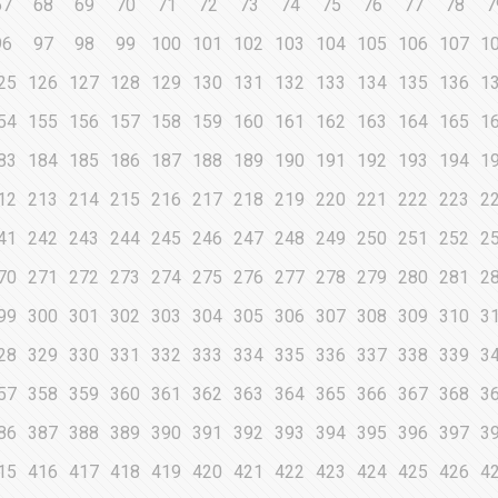
67
68
69
70
71
72
73
74
75
76
77
78
7
96
97
98
99
100
101
102
103
104
105
106
107
1
25
126
127
128
129
130
131
132
133
134
135
136
1
54
155
156
157
158
159
160
161
162
163
164
165
1
83
184
185
186
187
188
189
190
191
192
193
194
1
12
213
214
215
216
217
218
219
220
221
222
223
2
41
242
243
244
245
246
247
248
249
250
251
252
2
70
271
272
273
274
275
276
277
278
279
280
281
2
99
300
301
302
303
304
305
306
307
308
309
310
3
28
329
330
331
332
333
334
335
336
337
338
339
3
57
358
359
360
361
362
363
364
365
366
367
368
3
86
387
388
389
390
391
392
393
394
395
396
397
3
15
416
417
418
419
420
421
422
423
424
425
426
4