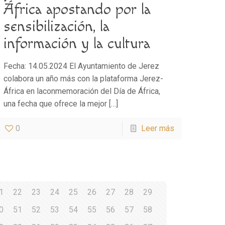
África apostando por la
sensibilización, la
información y la cultura
Fecha: 14.05.2024 El Ayuntamiento de Jerez
colabora un año más con la plataforma Jerez-
África en laconmemoración del Día de África,
una fecha que ofrece la mejor
[…]
0
Leer más
1
22
23
24
25
26
27
28
29
0
51
52
53
54
55
56
57
58