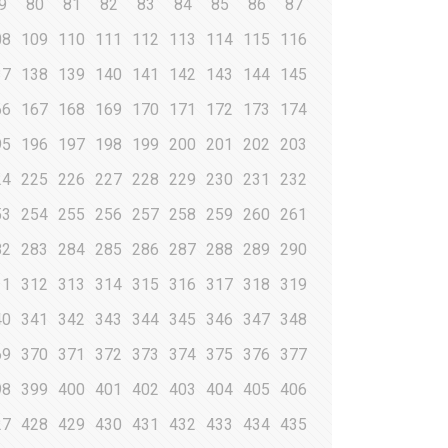
9
80
81
82
83
84
85
86
87
08
109
110
111
112
113
114
115
116
37
138
139
140
141
142
143
144
145
66
167
168
169
170
171
172
173
174
95
196
197
198
199
200
201
202
203
24
225
226
227
228
229
230
231
232
53
254
255
256
257
258
259
260
261
82
283
284
285
286
287
288
289
290
11
312
313
314
315
316
317
318
319
40
341
342
343
344
345
346
347
348
69
370
371
372
373
374
375
376
377
98
399
400
401
402
403
404
405
406
27
428
429
430
431
432
433
434
435