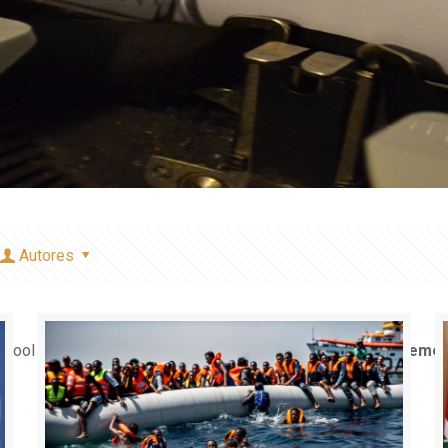
Autores
e bool in
/home/misioner/public_html/padresblancos/theme