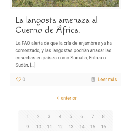
La langosta amenaza al
Cuerno de África.
La FAO alerta de que la cría de enjambres ya ha
comenzado, y las langostas podrían arrasar las
cosechas en países como Somalia, Eritrea o
Sudán,
[…]
0
Leer más
anterior
1
2
3
4
5
6
7
8
9
10
11
12
13
14
15
16