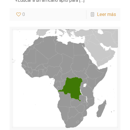
«Educar a un africano apto para
[…]
0
Leer más